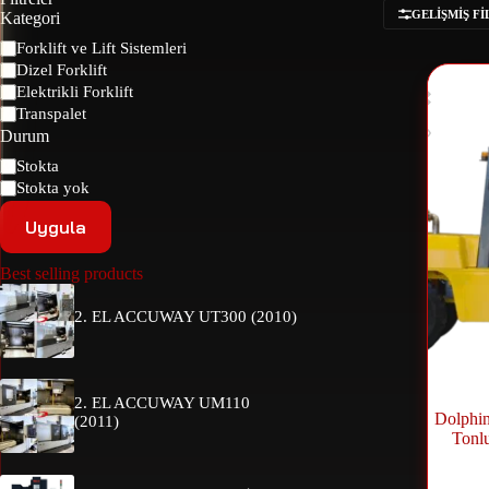
GELIŞMIŞ F
Kategori
Forklift ve Lift Sistemleri
Dizel Forklift
Elektrikli Forklift
Transpalet
Durum
Stokta
Stokta yok
Uygula
Best selling products
2. EL ACCUWAY UT300 (2010)
2. EL ACCUWAY UM110
Dolphin
(2011)
Tonlu