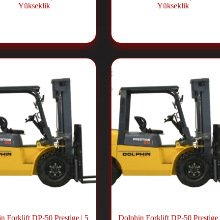
Yükseklik
Yükseklik
Dizel Forklift
,
Forklift ve Lift
Dizel Forklift
,
Forklift ve L
Sistemleri
Sistemleri
n Forklift DP-50 Prestige | 5
Dolphin Forklift DP-50 Prestige 