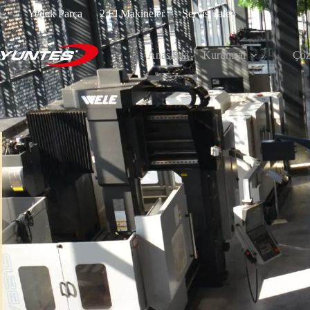
Yedek Parça
2.El Makineler
Servis Talep
Anasayfa
Kurumsal
Çöz