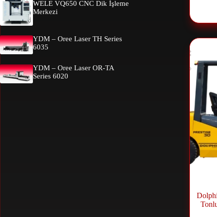
WELE VQ650 CNC Dik İşleme
Merkezi
YDM – Oree Laser TH Series
6035
YDM – Oree Laser OR-TA
Series 6020
Dolphi
Tonlu