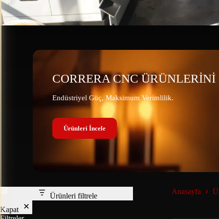
CORRERA CNC ÜRÜNLERİNİ 
Endüstriyel Güç, Maksimum Verimlilik.
Ürünleri İncele
Anasayfa
Ü
Ürünleri filtrele
Kapat
Filtreler