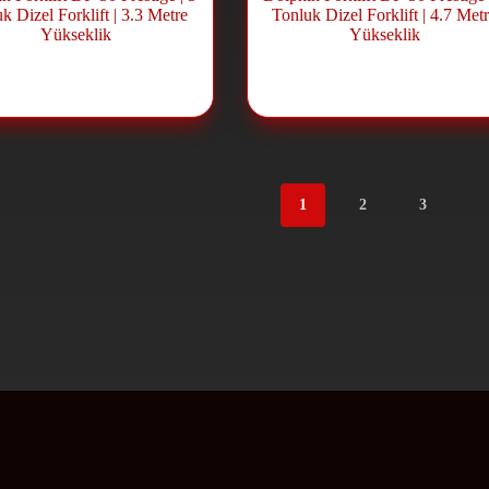
k Dizel Forklift | 3.3 Metre
Tonluk Dizel Forklift | 4.7 Met
Yükseklik
Yükseklik
Dizel Forklift
,
Forklift ve Lift
Dizel Forklift
,
Forklift ve L
Sistemleri
Sistemleri
1
2
3