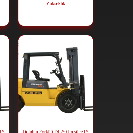
Yükseklik
ift
Dizel Forklift
,
Forklift ve Lift
Sistemleri
| 5
Dolphin Forklift DP-50 Prestige | 5