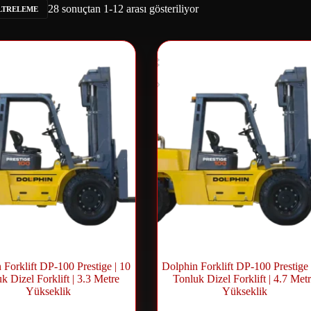
28 sonuçtan 1-12 arası gösteriliyor
ILTRELEME
 Forklift DP-100 Prestige | 10
Dolphin Forklift DP-100 Prestige 
k Dizel Forklift | 3.3 Metre
Tonluk Dizel Forklift | 4.7 Met
Yükseklik
Yükseklik
Dizel Forklift
,
Forklift ve Lift
Dizel Forklift
,
Forklift ve L