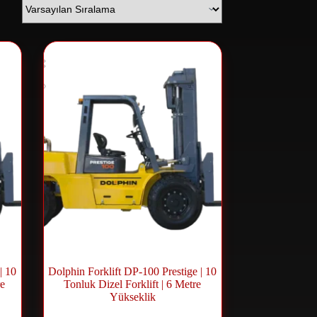
| 10
Dolphin Forklift DP-100 Prestige | 10
re
Tonluk Dizel Forklift | 6 Metre
Yükseklik
ift
Dizel Forklift
,
Forklift ve Lift