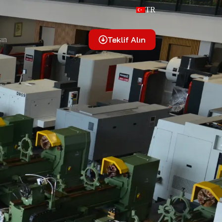
TR
Teklif Alın
şın