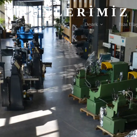
ÜRÜNLERİMİZ
ümlerimiz
Ürünlerimiz
Destek
Bize Ula