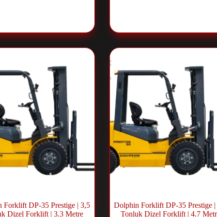
Dizel Forklift
,
Forklift ve Lift
Dizel Forklift
,
Forklift ve L
Sistemleri
Sistemleri
 Forklift DP-35 Prestige | 3,5
Dolphin Forklift DP-35 Prestige |
k Dizel Forklift | 3.3 Metre
Tonluk Dizel Forklift | 4.7 Met