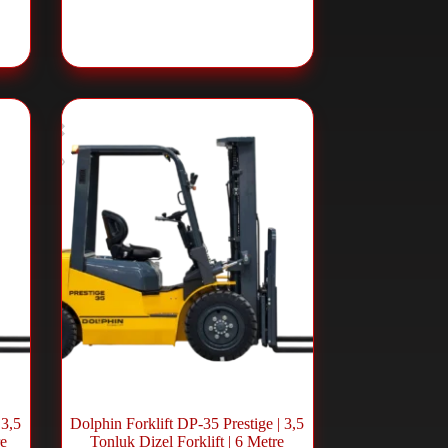
ift
Dizel Forklift
,
Forklift ve Lift
Sistemleri
 3,5
Dolphin Forklift DP-35 Prestige | 3,5
re
Tonluk Dizel Forklift | 6 Metre