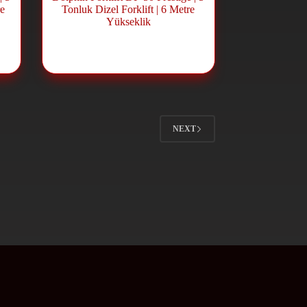
re
Tonluk Dizel Forklift | 6 Metre
Yükseklik
ift
Dizel Forklift
,
Forklift ve Lift
Sistemleri
NEXT