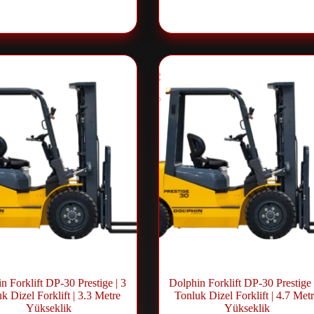
Sistemleri
Sistemleri
n Forklift DP-30 Prestige | 3
Dolphin Forklift DP-30 Prestige 
k Dizel Forklift | 3.3 Metre
Tonluk Dizel Forklift | 4.7 Met
Yükseklik
Yükseklik