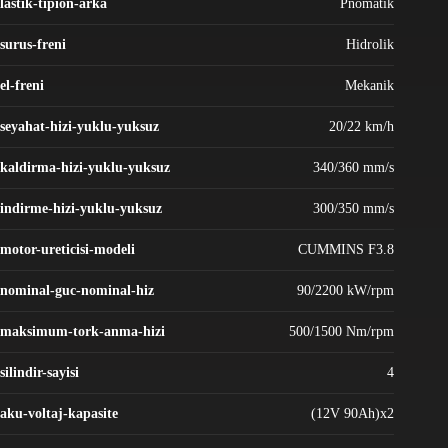
lastik-tipion-arka
Pnömatik
surus-freni
Hidrolik
el-freni
Mekanik
seyahat-hizi-yuklu-yuksuz
20/22 km/h
kaldirma-hizi-yuklu-yuksuz
340/360 mm/s
indirme-hizi-yuklu-yuksuz
300/350 mm/s
motor-ureticisi-modeli
CUMMINS F3.8
nominal-guc-nominal-hiz
90/2200 kW/rpm
maksimum-tork-anma-hizi
500/1500 Nm/rpm
silindir-sayisi
4
aku-voltaj-kapasite
(12V 90Ah)x2