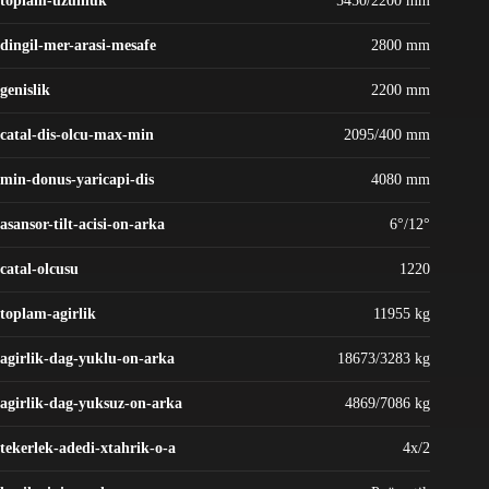
toplam-uzunluk
5450/2200 mm
dingil-mer-arasi-mesafe
2800 mm
genislik
2200 mm
catal-dis-olcu-max-min
2095/400 mm
min-donus-yaricapi-dis
4080 mm
asansor-tilt-acisi-on-arka
6°/12°
catal-olcusu
1220
toplam-agirlik
11955 kg
agirlik-dag-yuklu-on-arka
18673/3283 kg
agirlik-dag-yuksuz-on-arka
4869/7086 kg
tekerlek-adedi-xtahrik-o-a
4x/2