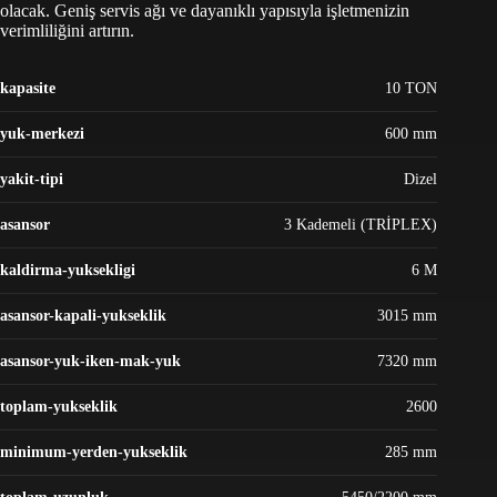
olacak. Geniş servis ağı ve dayanıklı yapısıyla işletmenizin
verimliliğini artırın.
kapasite
10 TON
yuk-merkezi
600 mm
yakit-tipi
Dizel
asansor
3 Kademeli (TRİPLEX)
kaldirma-yuksekligi
6 M
asansor-kapali-yukseklik
3015 mm
asansor-yuk-iken-mak-yuk
7320 mm
toplam-yukseklik
2600
minimum-yerden-yukseklik
285 mm