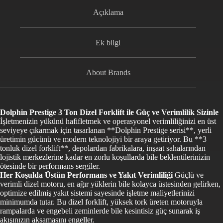
Açıklama
Ek bilgi
About Brands
Dolphin Prestige 3 Ton Dizel Forklift ile Güç ve Verimlilik Sizinle
İşletmenizin yükünü hafifletmek ve operasyonel verimliliğinizi en üst
seviyeye çıkarmak için tasarlanan **Dolphin Prestige serisi**, yerli
üretimin gücünü ve modern teknolojiyi bir araya getiriyor. Bu **3
tonluk dizel forklift**, depolardan fabrikalara, inşaat sahalarından
lojistik merkezlerine kadar en zorlu koşullarda bile beklentilerinizin
ötesinde bir performans sergiler.
Her Koşulda Üstün Performans ve Yakıt Verimliliği
Güçlü ve
verimli dizel motoru, en ağır yüklerin bile kolayca üstesinden gelirken,
optimize edilmiş yakıt sistemi sayesinde işletme maliyetlerinizi
minimumda tutar. Bu dizel forklift, yüksek tork üreten motoruyla
rampalarda ve engebeli zeminlerde bile kesintisiz güç sunarak iş
akışınızın aksamasını engeller.