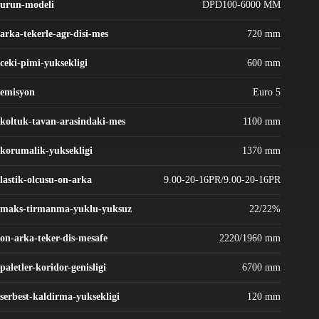
urun-modeli
DPD100-6000 MM
arka-tekerle-agr-disi-mes
720 mm
ceki-pimi-yuksekligi
600 mm
emisyon
Euro 5
koltuk-tavan-arasindaki-mes
1100 mm
korumalik-yuksekligi
1370 mm
lastik-olcusu-on-arka
9.00-20-16PR/9.00-20-16PR
maks-tirmanma-yuklu-yuksuz
22/22%
on-arka-teker-dis-mesafe
2220/1960 mm
paletler-koridor-genisligi
6700 mm
serbest-kaldirma-yuksekligi
120 mm