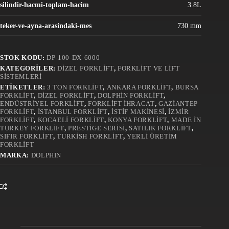
silindir-hacmi-toplam-hacim
3.8L
teker-ve-ayna-arasindaki-mes
730 mm
STOK KODU:
DP-100-DX-6000
KATEGORILER:
DIZEL FORKLIFT
,
FORKLIFT VE LIFT
SISTEMLERI
ETIKETLER:
3 TON FORKLIFT
,
ANKARA FORKLIFT
,
BURSA
FORKLIFT
,
DIZEL FORKLIFT
,
DOLPHIN FORKLIFT
,
ENDÜSTRIYEL FORKLIFT
,
FORKLIFT İHRACAT
,
GAZIANTEP
FORKLIFT
,
İSTANBUL FORKLIFT
,
İSTIF MAKINESI
,
İZMIR
FORKLIFT
,
KOCAELI FORKLIFT
,
KONYA FORKLIFT
,
MADE IN
TURKEY FORKLIFT
,
PRESTIGE SERISI
,
SATILIK FORKLIFT
,
SIFIR FORKLIFT
,
TURKISH FORKLIFT
,
YERLI ÜRETIM
FORKLIFT
MARKA:
DOLPHIN