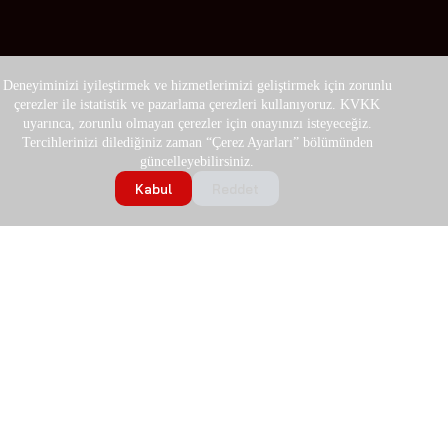
Deneyiminizi iyileştirmek ve hizmetlerimizi geliştirmek için zorunlu
çerezler ile istatistik ve pazarlama çerezleri kullanıyoruz. KVKK
uyarınca, zorunlu olmayan çerezler için onayınızı isteyeceğiz.
Tercihlerinizi dilediğiniz zaman “Çerez Ayarları” bölümünden
güncelleyebilirsiniz.
Kabul
Reddet