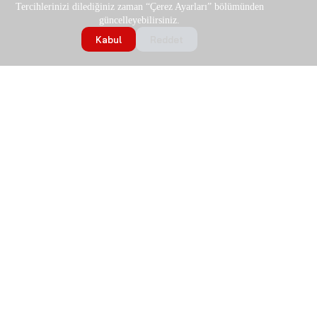
Tercihlerinizi dilediğiniz zaman “Çerez Ayarları” bölümünden
güncelleyebilirsiniz.
Kabul
Reddet