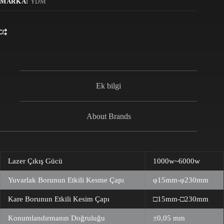
MARKA:
YDM
Ek bilgi
About Brands
Lazer Çıkış Gücü
1000w~6000w
Yuvarlak Borunun Etkili Kesme Çapı
φ15mm-φ230mm
Kare Borunun Etkili Kesim Çapı
□15mm-□230mm
Konumlandırmanın Doğruluğu
±0,05 mm