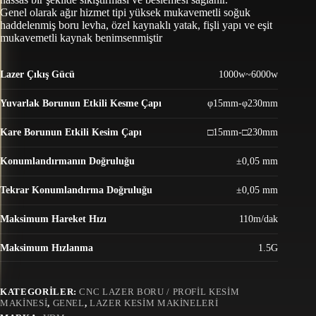
Genel olarak ağır hizmet tipi yüksek mukavemetli soğuk
haddelenmiş boru levha, özel kaynaklı yatak, fişli yapı ve eşit
mukavemetli kaynak benimsenmiştir
Lazer Çıkış Gücü
1000w~6000w
Yuvarlak Borunun Etkili Kesme Çapı
φ15mm-φ230mm
Kare Borunun Etkili Kesim Çapı
□15mm-□230mm
Konumlandırmanın Doğruluğu
±0,05 mm
Tekrar Konumlandırma Doğruluğu
±0,05 mm
Maksimum Hareket Hızı
110m/dak
Maksimum Hızlanma
1.5G
KATEGORILER:
CNC LAZER BORU / PROFIL KESIM
MAKINESI
,
GENEL
,
LAZER KESIM MAKINELERI