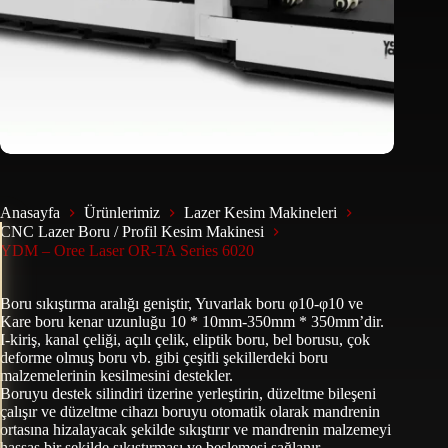
Anasayfa
Ürünlerimiz
Lazer Kesim Makineleri
CNC Lazer Boru / Profil Kesim Makinesi
YDM – Oree Laser OR-TA Series 6020
Boru sıkıştırma aralığı geniştir, Yuvarlak boru φ10-φ10 ve
Kare boru kenar uzunluğu 10 * 10mm-350mm * 350mm’dir.
I-kiriş, kanal çeliği, açılı çelik, eliptik boru, bel borusu, çok
deforme olmuş boru vb. gibi çeşitli şekillerdeki boru
malzemelerinin kesilmesini destekler.
Boruyu destek silindiri üzerine yerleştirin, düzeltme bileşeni
çalışır ve düzeltme cihazı boruyu otomatik olarak mandrenin
ortasına hizalayacak şekilde sıkıştırır ve mandrenin malzemeyi
hassas bir şekilde sıkıştırması ve beslemesi sağlanır.