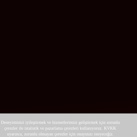
Deneyiminizi iyileştirmek ve hizmetlerimizi geliştirmek için zorunlu
çerezler ile istatistik ve pazarlama çerezleri kullanıyoruz. KVKK
uyarınca, zorunlu olmayan çerezler için onayınızı isteyeceğiz.