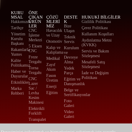
KURU
ÖNE
MSAL
ÇIKAN
ÇÖZÜ
DESTE
HUKUKI BILGILER
ÜRÜN
MLERİ
K
Hakkımızda
Gizlilik Politikası
LER
MİZ
Bize
Tarihçe
Çerez Politikası
CNC
Havacılık
Ulaşın
Yönetim
Kullanım Koşulları
İşleme
ve Uzay
Teknik
Kurulu
Merkezi
Aydınlatma Metni
Otomotiv
Servis
Başkanı
(KVKK)
5 Eksen
Kalıp ve
Kurulum
Rakamlarla
CNC
Servis ve Bakım
Kalıplama
ve
Yuntes
Sözleşmesi
Freze
Devreye
Medikal
Kalite
Tezgahı
Alma
Mesafeli Satış
Zayıf
Politikamız
Sözleşmesi
Torna
Yedek
Akım
Haber ve
Tezgahı
Parça
İade ve Değişim
Fason
Duyurular
Politikası
CNC
Eğitim ve
Üretim
Etkinlikler
Lazer
Danışmanlık
Enerji
Sac /
Marka
Belge ve
Eğitim
Levha
Rehberi
Sertifikasyonlar
Kesim
Foto
Makinesi
Galeri
Elektrikli
Video
Forklift
Galeri
Transpalet