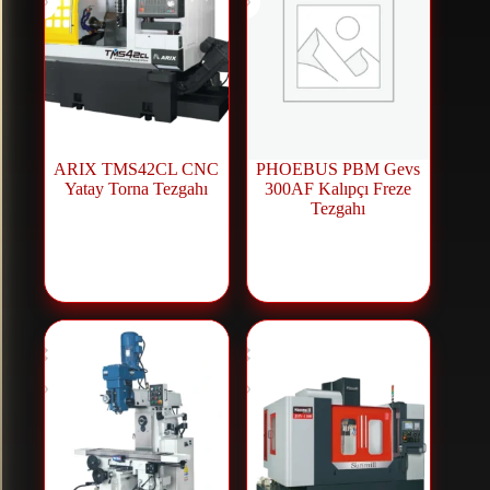
ARIX TMS42CL CNC
PHOEBUS PBM Gevs
Yatay Torna Tezgahı
300AF Kalıpçı Freze
Tezgahı
CNC Makineleri
,
CNC Torna
Freze
,
Universal
Makineler