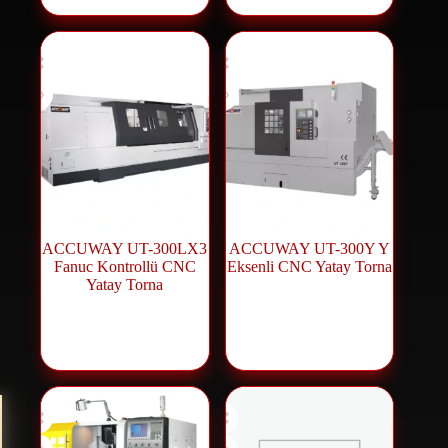
ACCUWAY UT-300LX3
ACCUWAY UT-300Y Y
Fanuc Kontrollü CNC
Eksenli CNC Yatay Torna
Yatay Torna
CNC Makineleri
,
CNC Makineleri
,
CNC Torna
CNC Torna