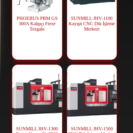
PHOEBUS PBM GS
SUNMILL JHV-1100
300A Kalıpçı Freze
Kayışlı CNC Dik İşleme
Tezgahı
Merkezi
Freze
,
Universal
CNC İşleme
Makineler
Merkezi
,
CNC
Makineleri
SUNMILL JHV-1300
SUNMILL JHV-1500