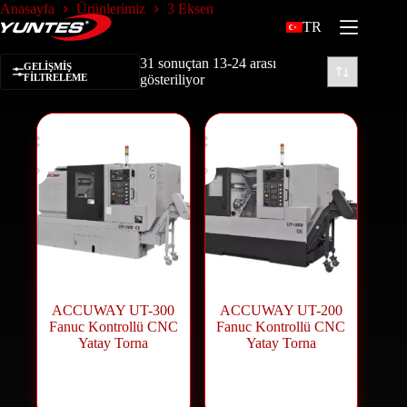
Anasayfa
Ürünlerimiz
3 Eksen
TR
31 sonuçtan 13-24 arası
GELIŞMIŞ
FILTRELEME
gösteriliyor
ACCUWAY UT-300
ACCUWAY UT-200
Fanuc Kontrollü CNC
Fanuc Kontrollü CNC
Yatay Torna
Yatay Torna
CNC Makineleri
,
CNC Makineleri
,
CNC Torna
CNC Torna