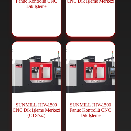
Fanuc Kontrollü CNC
CNC Dik İşleme Merkezi
Dik İşleme
CNC İşleme
CNC İşleme
Merkezi
,
CNC
Merkezi
,
CNC
Makineleri
Makineleri
SUNMILL JHV-1500
SUNMILL JHV-1500
CNC Dik İşleme Merkezi
Fanuc Kontrollü CNC
(CTS’siz)
Dik İşleme
CNC İşleme
CNC İşleme