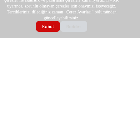
çerezler ile istatistik ve pazarlama çerezleri kullanıyoruz. KVKK
uyarınca, zorunlu olmayan çerezler için onayınızı isteyeceğiz.
Tercihlerinizi dilediğiniz zaman “Çerez Ayarları” bölümünden
güncelleyebilirsiniz.
Kabul
Reddet