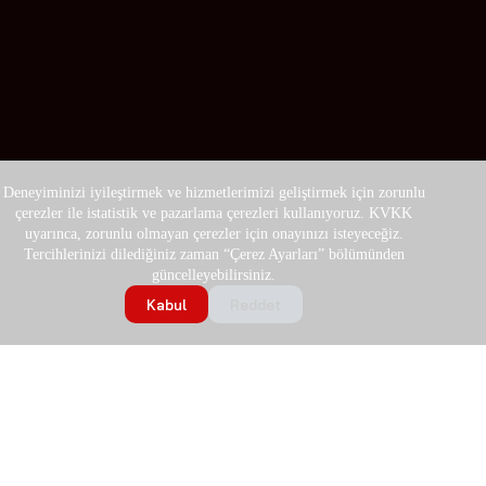
Deneyiminizi iyileştirmek ve hizmetlerimizi geliştirmek için zorunlu
çerezler ile istatistik ve pazarlama çerezleri kullanıyoruz. KVKK
uyarınca, zorunlu olmayan çerezler için onayınızı isteyeceğiz.
Tercihlerinizi dilediğiniz zaman “Çerez Ayarları” bölümünden
güncelleyebilirsiniz.
Kabul
Reddet