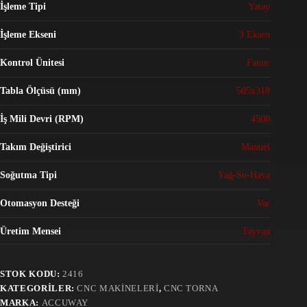
İşleme Tipi
Yatay
İşleme Ekseni
3 Eksen
Kontrol Ünitesi
Fanuc
Tabla Ölçüsü (mm)
505x318
İş Mili Devri (RPM)
4500
Takım Değiştirici
Manuel
Soğutma Tipi
Yağ-Su-Hava
Otomasyon Desteği
Var
Üretim Mensei
Tayvan
STOK KODU:
2416
KATEGORILER:
CNC MAKINELERI
,
CNC TORNA
MARKA:
ACCUWAY