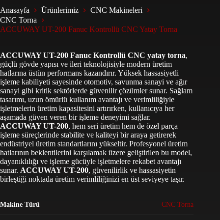
Anasayfa
Ürünlerimiz
CNC Makineleri
CNC Torna
ACCUWAY UT-200 Fanuc Kontrollü CNC Yatay Torna
ACCUWAY UT-200 Fanuc Kontrollü CNC yatay torna
,
güçlü gövde yapısı ve ileri teknolojisiyle modern üretim
hatlarına üstün performans kazandırır. Yüksek hassasiyetli
işleme kabiliyeti sayesinde otomotiv, savunma sanayi ve ağır
sanayi gibi kritik sektörlerde güvenilir çözümler sunar. Sağlam
tasarımı, uzun ömürlü kullanım avantajı ve verimliliğiyle
işletmelerin üretim kapasitesini artırırken, kullanıcıya her
aşamada güven veren bir işleme deneyimi sağlar.
ACCUWAY UT-200
, hem seri üretim hem de özel parça
işleme süreçlerinde stabilite ve kaliteyi bir araya getirerek
endüstriyel üretim standartlarını yükseltir. Profesyonel üretim
hatlarının beklentilerini karşılamak üzere geliştirilen bu model,
dayanıklılığı ve işleme gücüyle işletmelere rekabet avantajı
sunar.
ACCUWAY UT-200
, güvenilirlik ve hassasiyetin
birleştiği noktada üretim verimliliğinizi en üst seviyeye taşır.
Makine Türü
CNC Torna