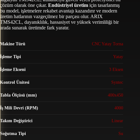
çözüm olarak öne çıkar.
Endüstriyel üretim
için tasarlanmış
bu model, işletmelere rekabet avantajı kazandırır ve modern
üretim hatlarının vazgeçilmez bir parçası olur. ARIX
TMS42CL, dayanıklılık, hassasiyet ve yüksek verimliliği bir
arada sunarak üretimde fark yaratır.
Makine Türü
CNC Yatay Torna
İşleme Tipi
Yatay
İşleme Ekseni
3 Eksen
Kontrol Ünitesi
Syntec
Tabla Ölçüsü (mm)
400x450
İş Mili Devri (RPM)
4000
Takım Değiştirici
Linear
Soğutma Tipi
Su