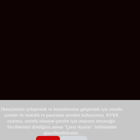
Deneyiminizi iyileştirmek ve hizmetlerimizi geliştirmek için zorunlu
çerezler ile istatistik ve pazarlama çerezleri kullanıyoruz. KVKK
uyarınca, zorunlu olmayan çerezler için onayınızı isteyeceğiz.
Tercihlerinizi dilediğiniz zaman “Çerez Ayarları” bölümünden
güncelleyebilirsiniz.