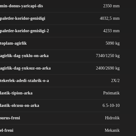
min-donus-yaricapi-dis
2350 mm
paletler-koridor-genisligi
4032,5 mm
paletler-koridor-genisligi-2
4233 mm
toplam-agirlik
5090 kg
agirlik-dag-yuklu-on-arka
7340/1250 kg
agirlik-dag-yuksuz-on-arka
2400/2690 kg
tekerlek-adedi-xtahrik-o-a
2X/2
lastik-tipion-arka
Pnömatik
lastik-olcusu-on-arka
6.5-10-10
surus-freni
Hidrolik
el-freni
Mekanik