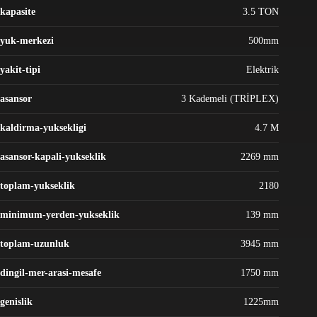
kapasite
3.5 TON
yuk-merkezi
500mm
yakit-tipi
Elektrik
asansor
3 Kademeli (TRİPLEX)
kaldirma-yuksekligi
4.7 M
asansor-kapali-yukseklik
2269 mm
toplam-yukseklik
2180
minimum-yerden-yukseklik
139 mm
toplam-uzunluk
3945 mm
dingil-mer-arasi-mesafe
1750 mm
genislik
1225mm