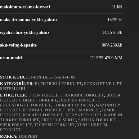
maksimum-cekme-kuvveti
11 kN
maks-tirmanma-yuklu-yuksuz
16/25 %
seyahat-hizi-yuklu-yuksuz
14/15 km/h
aku-voltaj-kapasite
80V/230Ah
urun-modeli
DLE35-4700 MM
STOK KODU:
LI-ION-DLE-35-DX-4700
KATEGORILER:
ELEKTRIKLI FORKLIFT
,
FORKLIFT VE LIFT
SISTEMLERI
ETIKETLER:
3 TON FORKLIFT
,
ANKARA FORKLIFT
,
BURSA
FORKLIFT
,
DIZEL FORKLIFT
,
DOLPHIN FORKLIFT
,
ENDÜSTRIYEL FORKLIFT
,
FORKLIFT İHRACAT
,
GAZIANTEP
FORKLIFT
,
İSTANBUL FORKLIFT
,
İSTIF MAKINESI
,
İZMIR
FORKLIFT
,
KOCAELI FORKLIFT
,
KONYA FORKLIFT
,
MADE IN
TURKEY FORKLIFT
,
PRESTIGE SERISI
,
SATILIK FORKLIFT
,
SIFIR FORKLIFT
,
TURKISH FORKLIFT
,
YERLI ÜRETIM
FORKLIFT
MARKA:
DOLPHIN