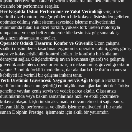
lojistik merkezlerine kadar en zorlu koşullarda bile beklentilerinizin
ötesinde bir performans sergiler.
Her Koşulda Üstün Performans ve Yakıt Verimliliği
Güçlü ve
verimli dizel motoru, en ağır yüklerin bile kolayca üstesinden gelirken,
optimize edilmiş yakıt sistemi sayesinde işletme maliyetlerinizi
minimumda tutar. Bu dizel forklift, yüksek tork üreten motoruyla
rampalarda ve engebeli zeminlerde bile kesintisiz güç sunarak iş
akışınızın aksamasını engeller.
Operatör Odaklı Tasarım: Konfor ve Güvenlik
Uzun çalışma
saatleri düşünülerek tasarlanan ergonomik operatör kabini, geniş görüş
açısı ve kolay erişilebilir kontrol kolları ile konforlu bir kullanım
deneyimi sağlar. Güçlendirilmiş tavan koruması (guard) ve gelişmiş
güvenlik sistemleri, operatörleriniz için maksimum iş güvenliği ortamı
yaratır. 3 tonluk forklift modelimiz, dar alanlarda bile üstün manevra
kabiliyeti ile verimli bir çalışma imkanı tanır.
Yerli Üretimin Güvencesi: Yaygın Servis Ağı
Dolphin Forklift’in
yerli üretim olmasının getirdiği en büyük avantajlardan biri de Türkiye
geneline yayılan geniş servis ve yedek parça ağıdır. Olası arıza
durumlarında veya bakım zamanlarında hızlı ve etkili çözümlere
kolayca ulaşarak işlerinizin aksamadan devam etmesini sağlarsınız.
Dayanıklılığı, performansı ve düşük işletme maliyetlerini bir arada
sunan Dolphin Prestige, işletmeniz için akıllı bir yatırımdır.