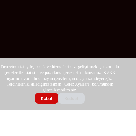
Deneyiminizi iyileştirmek ve hizmetlerimizi geliştirmek için zorunlu
çerezler ile istatistik ve pazarlama çerezleri kullanıyoruz. KVKK
uyarınca, zorunlu olmayan çerezler için onayınızı isteyeceğiz.
Tercihlerinizi dilediğiniz zaman “Çerez Ayarları” bölümünden
güncelleyebilirsiniz.
Kabul
Reddet