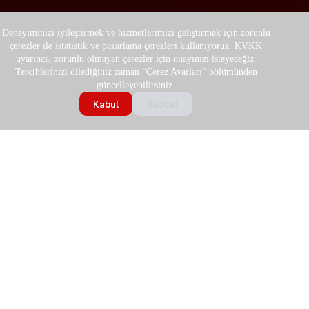
Deneyiminizi iyileştirmek ve hizmetlerimizi geliştirmek için zorunlu
çerezler ile istatistik ve pazarlama çerezleri kullanıyoruz. KVKK
uyarınca, zorunlu olmayan çerezler için onayınızı isteyeceğiz.
Tercihlerinizi dilediğiniz zaman “Çerez Ayarları” bölümünden
güncelleyebilirsiniz.
Kabul
Reddet
KURU
ÖNE
MSAL
ÇIKAN
ÇÖZÜ
DESTE
HUKUKI BILGILER
ÜRÜN
MLERİ
K
Hakkımızda
Gizlilik Politikası
LER
MİZ
Bize
Tarihçe
Çerez Politikası