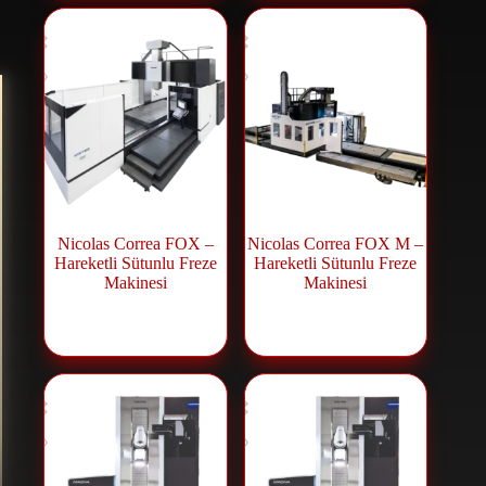
Nicolas Correa FOX –
Nicolas Correa FOX M –
Hareketli Sütunlu Freze
Hareketli Sütunlu Freze
Makinesi
Makinesi
Freze
Freze