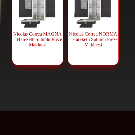
Nicolas Correa MAGNA
Nicolas Correa NORMA
– Hareketli Sütunlu Freze
– Hareketli Sütunlu Freze
Makinesi
Makinesi
Freze
Freze