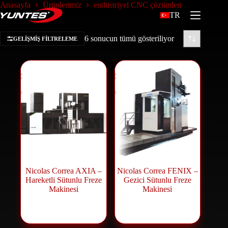
Anasayfa
Ürünlerimiz
endüstriyel CNC çözümleri
TR
6 sonucun tümü gösteriliyor
GELIŞMIŞ FILTRELEME
Nicolas Correa AXIA –
Nicolas Correa FENIX –
Hareketli Sütunlu Freze
Gezici Sütunlu Freze
Makinesi
Makinesi
Freze
Freze