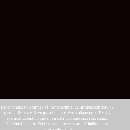
Deneyiminizi iyileştirmek ve hizmetlerimizi geliştirmek için zorunlu
çerezler ile istatistik ve pazarlama çerezleri kullanıyoruz. KVKK
uyarınca, zorunlu olmayan çerezler için onayınızı isteyeceğiz.
Tercihlerinizi dilediğiniz zaman “Çerez Ayarları” bölümünden
güncelleyebilirsiniz.