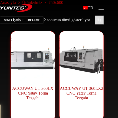
Anasayfa
Ürünlerimiz
750x600
TR
2 sonucun tümü gösteriliyor
GELIŞMIŞ FILTRELEME
ACCUWAY UT-360LX
ACCUWAY UT-360LX2
CNC Yatay Torna
CNC Yatay Torna
Tezgahı
Tezgahı
CNC Makineleri
,
CNC Makineleri
,
CNC Torna
CNC Torna