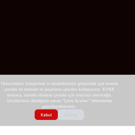
Deneyiminizi iyileştirmek ve hizmetlerimizi geliştirmek için zorunlu
çerezler ile istatistik ve pazarlama çerezleri kullanıyoruz. KVKK
uyarınca, zorunlu olmayan çerezler için onayınızı isteyeceğiz.
Tercihlerinizi dilediğiniz zaman “Çerez Ayarları” bölümünden
güncelleyebilirsiniz.
Kabul
Reddet