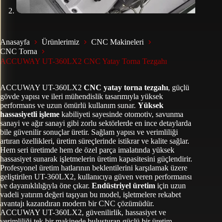
Anasayfa
Ürünlerimiz
CNC Makineleri
CNC Torna
ACCUWAY UT-360LX2 CNC Yatay Torna Tezgahı
ACCUWAY UT-360LX2
CNC yatay torna tezgahı
, güçlü
gövde yapısı ve ileri mühendislik tasarımıyla yüksek
performans ve uzun ömürlü kullanım sunar.
Yüksek
hassasiyetli işleme
kabiliyeti sayesinde otomotiv, savunma
sanayi ve ağır sanayi gibi zorlu sektörlerde en ince detaylarda
bile güvenilir sonuçlar üretir. Sağlam yapısı ve verimliliği
artıran özellikleri, üretim süreçlerinde istikrar ve kalite sağlar.
Hem seri üretimde hem de özel parça imalatında yüksek
hassasiyet sunarak işletmelerin üretim kapasitesini güçlendirir.
Profesyonel üretim hatlarının beklentilerini karşılamak üzere
geliştirilen UT-360LX2, kullanıcıya güven veren performansı
ve dayanıklılığıyla öne çıkar.
Endüstriyel üretim
için uzun
vadeli yatırım değeri taşıyan bu model, işletmelere rekabet
avantajı kazandıran modern bir CNC çözümüdür.
ACCUWAY UT-360LX2, güvenilirlik, hassasiyet ve
verimliliği tek bir makinede buluşturan güçlü bir üretim