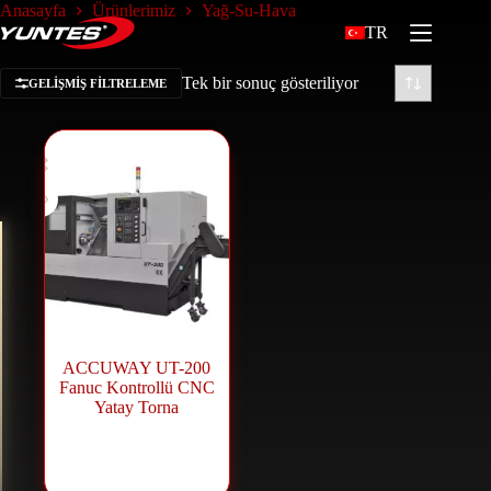
Anasayfa
Ürünlerimiz
Yağ-Su-Hava
TR
Tek bir sonuç gösteriliyor
GELIŞMIŞ FILTRELEME
ACCUWAY UT-200
Fanuc Kontrollü CNC
Yatay Torna
CNC Makineleri
,
CNC Torna