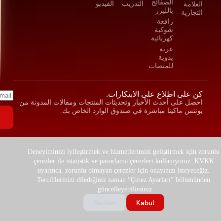
الصفائح
التدريب
الفيديو
العلامة
بالليزر
التجارية
رافعة
شوكية
كهربائية
عربة
يدوية
للمنصات
كن على اطلاع على الابتكارات.
احصل على أحدث الأخبار وتحديثات المنتجات ومقالات المدونة من
يونتس ماكينا مباشرة في صندوق الوارد الخاص بك.
ي
لضما
Deneyiminizi iyileştirmek ve hizmetlerimizi geliştirmek için zorunlu
çerezler ile istatistik ve pazarlama çerezleri kullanıyoruz. KVKK
فيها/
uyarınca, zorunlu olmayan çerezler için onayınızı isteyeceğiz.
النم
Tercihlerinizi dilediğiniz zaman “Çerez Ayarları” bölümünden
للمز
güncelleyebilirsiniz.
© 2025 شركة يونتس ماكينا ش.م.س
| مصمم بدقة عالية ومحمي بموجب القانون.
Reddet
Kabul