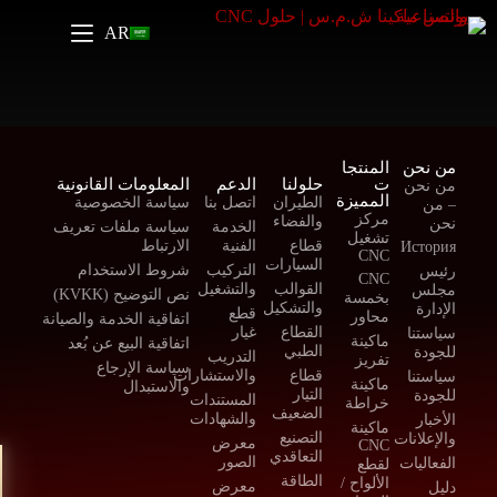
AR
من نحن
المنتجا
ت
حلولنا
الدعم
المعلومات القانونية
من نحن
المميزة
الطيران
اتصل بنا
سياسة الخصوصية
– من
مركز
والفضاء
نحن
الخدمة
سياسة ملفات تعريف
تشغيل
قطاع
الفنية
الارتباط
История
CNC
السيارات
التركيب
شروط الاستخدام
رئيس
CNC
القوالب
والتشغيل
مجلس
نص التوضيح (KVKK)
بخمسة
والتشكيل
الإدارة
قطع
محاور
اتفاقية الخدمة والصيانة
القطاع
غيار
سياستنا
ماكينة
اتفاقية البيع عن بُعد
الطبي
للجودة
التدريب
تفريز
سياسة الإرجاع
قطاع
والاستشارات
سياستنا
ماكينة
والاستبدال
التيار
للجودة
المستندات
خراطة
الضعيف
والشهادات
الأخبار
ماكينة
التصنيع
والإعلانات
معرض
CNC
التعاقدي
الصور
الفعاليات
لقطع
الطاقة
الألواح /
معرض
دليل