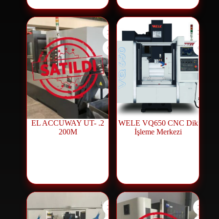
2. EL ACCUWAY UT-
WELE VQ650 CNC Dik
200M
İşleme Merkezi
مركز تشغيل CNC
ماكينات CNC
مستعملة
,
منتجات
مستعملة