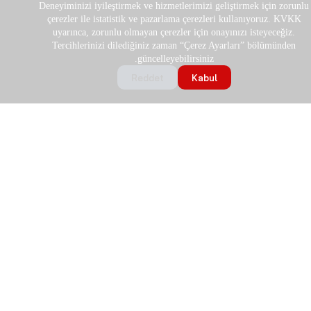
Deneyiminizi iyileştirmek ve hizmetlerimizi geliştirmek için zorunlu
çerezler ile istatistik ve pazarlama çerezleri kullanıyoruz. KVKK
uyarınca, zorunlu olmayan çerezler için onayınızı isteyeceğiz.
Tercihlerinizi dilediğiniz zaman “Çerez Ayarları” bölümünden
güncelleyebilirsiniz.
Reddet
Kabul