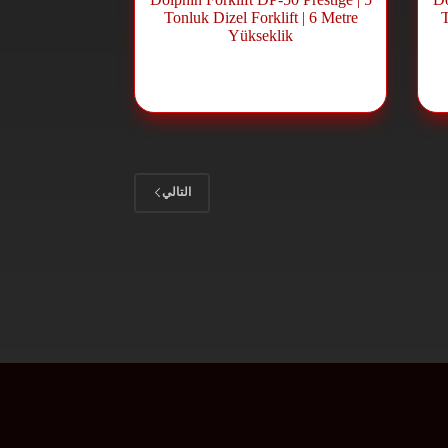
Tonluk Dizel Forklift | 6 Metre
T
Yükseklik
For
رافعة شوكية ديزل
,
Forklift ve
Lift Sistemleri
التالي