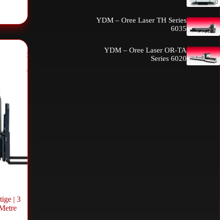
را
YDM – Oree Laser TH Series
6035
YDM – Oree Laser OR-TA
Series 6020
ige | 3
 Metre