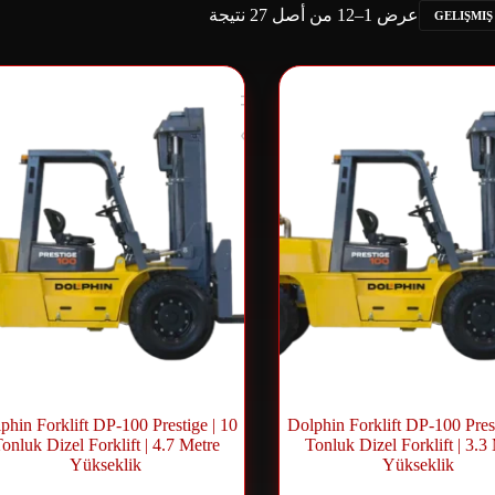
عرض 1–12 من أصل 27 نتيجة
GELIŞMIŞ
phin Forklift DP-100 Prestige | 10
Dolphin Forklift DP-100 Prest
onluk Dizel Forklift | 4.7 Metre
Tonluk Dizel Forklift | 3.3
Yükseklik
Yükseklik