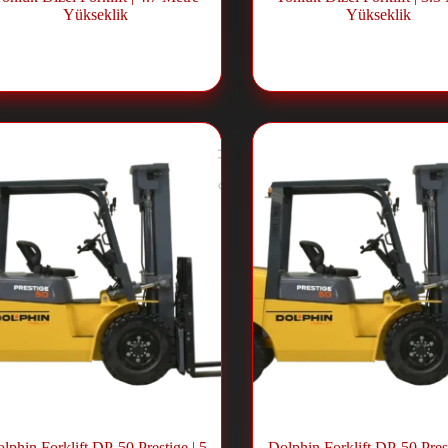
Yükseklik
Yükseklik
فعة شوكية ديزل
,
Forklift ve
رافعة شوكية ديزل
,
klift ve
Lift Sistemleri
Lift Sistemleri
lphin Forklift DP-50 Prestige | 5
Dolphin Forklift DP-50 Prest