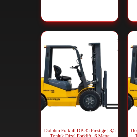
For
رافعة شوكية ديزل
,
Forklift ve
Lift Sistemleri
Dolphin Forklift DP-35 Prestige | 3,5
Dol
Tonluk Dizel Forklift | 6 Metre
T