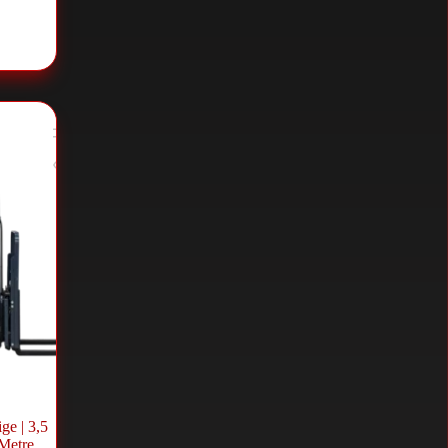
را
ge | 3,5
 Metre