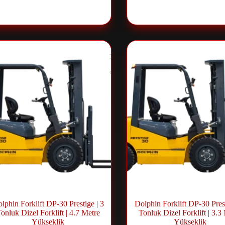
فعة شوكية ديزل
,
Forklift ve
رافعة شوكية ديزل
,
klift ve
Lift Sistemleri
Lift Sistemleri
lphin Forklift DP-30 Prestige | 3
Dolphin Forklift DP-30 Prest
onluk Dizel Forklift | 4.7 Metre
Tonluk Dizel Forklift | 3.3
Yükseklik
Yükseklik