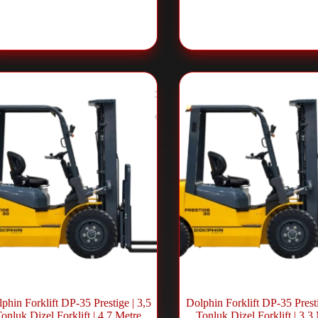
فعة شوكية ديزل
,
Forklift ve
رافعة شوكية ديزل
,
klift ve
Lift Sistemleri
Lift Sistemleri
phin Forklift DP-35 Prestige | 3,5
Dolphin Forklift DP-35 Presti
onluk Dizel Forklift | 4.7 Metre
Tonluk Dizel Forklift | 3.3