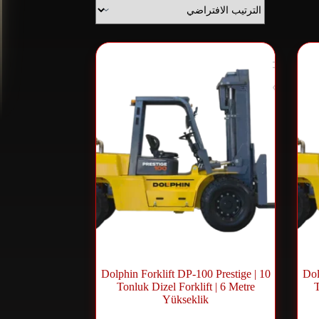
Dolphin Forklift DP-100 Prestige | 10
Dol
Tonluk Dizel Forklift | 6 Metre
T
Yükseklik