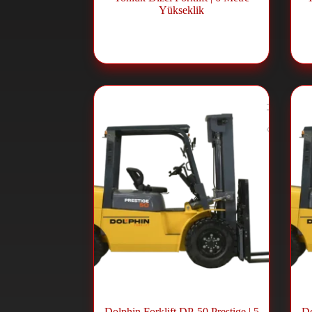
Yükseklik
For
رافعة شوكية ديزل
,
Forklift ve
Lift Sistemleri
Dolphin Forklift DP-50 Prestige | 5
Do