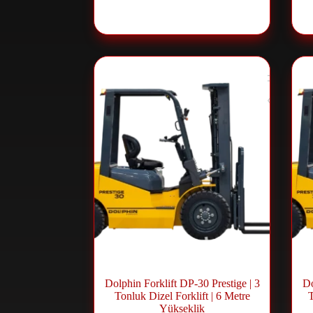
For
رافعة شوكية ديزل
,
Forklift ve
Lift Sistemleri
Dolphin Forklift DP-30 Prestige | 3
Do
Tonluk Dizel Forklift | 6 Metre
T
Yükseklik