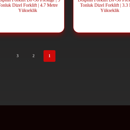
onluk Dizel Forklift | 4.7 Metre
Tonluk Dizel Forklift | 3.3
Yükseklik
Yükseklik
فعة شوكية ديزل
,
Forklift ve
رافعة شوكية ديزل
,
klift ve
Lift Sistemleri
Lift Sistemleri
3
2
1