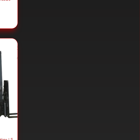
را
ige | 5