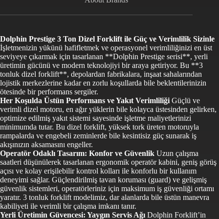
Dolphin Prestige 3 Ton Dizel Forklift ile Güç ve Verimlilik Sizinle
İşletmenizin yükünü hafifletmek ve operasyonel verimliliğinizi en üst
seviyeye çıkarmak için tasarlanan **Dolphin Prestige serisi**, yerli
üretimin gücünü ve modern teknolojiyi bir araya getiriyor. Bu **3
tonluk dizel forklift**, depolardan fabrikalara, inşaat sahalarından
lojistik merkezlerine kadar en zorlu koşullarda bile beklentilerinizin
ötesinde bir performans sergiler.
Her Koşulda Üstün Performans ve Yakıt Verimliliği
Güçlü ve
verimli dizel motoru, en ağır yüklerin bile kolayca üstesinden gelirken,
optimize edilmiş yakıt sistemi sayesinde işletme maliyetlerinizi
minimumda tutar. Bu dizel forklift, yüksek tork üreten motoruyla
rampalarda ve engebeli zeminlerde bile kesintisiz güç sunarak iş
akışınızın aksamasını engeller.
Operatör Odaklı Tasarım: Konfor ve Güvenlik
Uzun çalışma
saatleri düşünülerek tasarlanan ergonomik operatör kabini, geniş görüş
açısı ve kolay erişilebilir kontrol kolları ile konforlu bir kullanım
deneyimi sağlar. Güçlendirilmiş tavan koruması (guard) ve gelişmiş
güvenlik sistemleri, operatörleriniz için maksimum iş güvenliği ortamı
yaratır. 3 tonluk forklift modelimiz, dar alanlarda bile üstün manevra
kabiliyeti ile verimli bir çalışma imkanı tanır.
Yerli Üretimin Güvencesi: Yaygın Servis Ağı
Dolphin Forklift’in