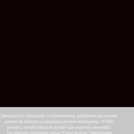
Deneyiminizi iyileştirmek ve hizmetlerimizi geliştirmek için zorunlu
çerezler ile istatistik ve pazarlama çerezleri kullanıyoruz. KVKK
uyarınca, zorunlu olmayan çerezler için onayınızı isteyeceğiz.
Tercihlerinizi dilediğiniz zaman “Çerez Ayarları” bölümünden