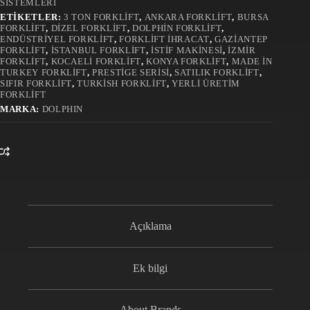
SISTEMLERI
ETIKETLER:
3 TON FORKLIFT
,
ANKARA FORKLIFT
,
BURSA
FORKLIFT
,
DIZEL FORKLIFT
,
DOLPHIN FORKLIFT
,
ENDÜSTRIYEL FORKLIFT
,
FORKLIFT İHRACAT
,
GAZIANTEP
FORKLIFT
,
İSTANBUL FORKLIFT
,
İSTIF MAKINESI
,
İZMIR
FORKLIFT
,
KOCAELI FORKLIFT
,
KONYA FORKLIFT
,
MADE IN
TURKEY FORKLIFT
,
PRESTIGE SERISI
,
SATILIK FORKLIFT
,
SIFIR FORKLIFT
,
TURKISH FORKLIFT
,
YERLI ÜRETIM
FORKLIFT
MARKA:
DOLPHIN
Açıklama
Ek bilgi
About Brands