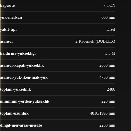
kapasite
7 TON
yuk-merkezi
600 mm
yakit-tipi
Dizel
asansor
2 Kademeli (DUBLEX)
kaldirma-yuksekligi
3.3 M
asansor-kapali-yukseklik
2650 mm
asansor-yuk-iken-mak-yuk
4750 mm
toplam-yukseklik
2480
minimum-yerden-yukseklik
220 mm
toplam-uzunluk
4810/1995 mm
dingil-mer-arasi-mesafe
2280 mm