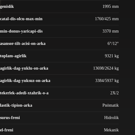
genislik
1995 mm
catal-dis-olcu-max-min
1760/425 mm
min-donus-yaricapi-dis
3370 mm
asansor-tilt-acisi-on-arka
6°/12°
toplam-agirlik
9321 kg
agirlik-dag-yuklu-on-arka
13698/2624 kg
agirlik-dag-yuksuz-on-arka
3384/5937 kg
tekerlek-adedi-xtahrik-o-a
2X/2
lastik-tipion-arka
Pnömatik
surus-freni
Hidrolik
el-freni
Mekanik