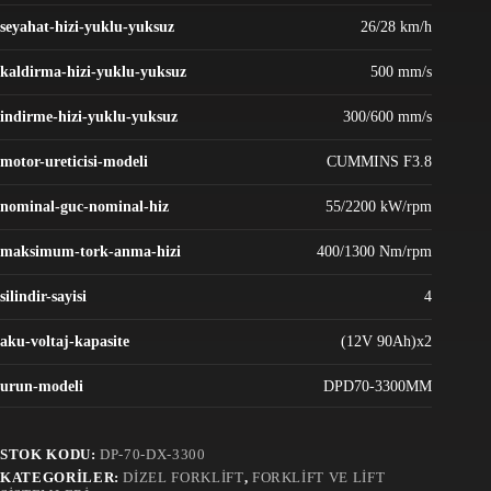
seyahat-hizi-yuklu-yuksuz
26/28 km/h
kaldirma-hizi-yuklu-yuksuz
500 mm/s
indirme-hizi-yuklu-yuksuz
300/600 mm/s
motor-ureticisi-modeli
CUMMINS F3.8
nominal-guc-nominal-hiz
55/2200 kW/rpm
maksimum-tork-anma-hizi
400/1300 Nm/rpm
silindir-sayisi
4
aku-voltaj-kapasite
(12V 90Ah)x2
urun-modeli
DPD70-3300MM
STOK KODU:
DP-70-DX-3300
KATEGORILER:
DIZEL FORKLIFT
,
FORKLIFT VE LIFT