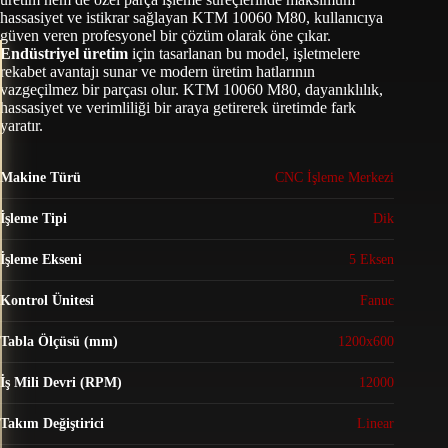
hassasiyet ve istikrar sağlayan KTM 10060 M80, kullanıcıya
güven veren profesyonel bir çözüm olarak öne çıkar.
Endüstriyel üretim
için tasarlanan bu model, işletmelere
rekabet avantajı sunar ve modern üretim hatlarının
vazgeçilmez bir parçası olur. KTM 10060 M80, dayanıklılık,
hassasiyet ve verimliliği bir araya getirerek üretimde fark
yaratır.
Makine Türü
CNC İşleme Merkezi
İşleme Tipi
Dik
İşleme Ekseni
5 Eksen
Kontrol Ünitesi
Fanuc
Tabla Ölçüsü (mm)
1200x600
İş Mili Devri (RPM)
12000
Takım Değiştirici
Linear