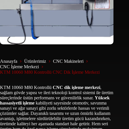
Anasayfa
Ürünlerimiz
CNC Makineleri
CNC İşleme Merkezi
KTM 10060 M80 Kontrollü CNC Dik İşleme Merkezi
KTM 10060 M80 Kontrollü
CNC dik işleme merkezi
,
sağlam gövde yapısı ve ileri teknoloji kontrol sistemi ile üretim
süreçlerinde üstün performans ve güvenilirlik sunar.
Yüksek
hassasiyetli işleme
kabiliyeti sayesinde otomotiv, savunma
sanayi ve ağır sanayi gibi zorlu sektörlerde hassas ve verimli
çözümler sağlar. Dayanıklı tasarımı ve uzun ömürlü kullanım
avantajı, işletmelere sürdürülebilir üretim gücü kazandırırken,
üretimde kaliteyi her aşamada standart hale getirir. Hem seri
üretim hem de özel parça işleme süreçlerinde maksimum