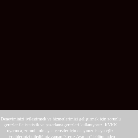
Deneyiminizi iyileştirmek ve hizmetlerimizi geliştirmek için zorunlu
çerezler ile istatistik ve pazarlama çerezleri kullanıyoruz. KVKK
uyarınca, zorunlu olmayan çerezler için onayınızı isteyeceğiz.
Tercihlerinizi dilediğiniz zaman “Çerez Ayarları” bölümünden