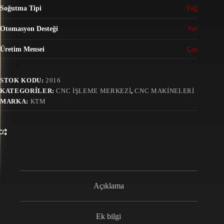
Soğutma Tipi
Yağ
Otomasyon Desteği
Var
Üretim Mensei
Çin
STOK KODU:
2016
KATEGORILER:
CNC İŞLEME MERKEZI
,
CNC MAKINELERI
MARKA:
KTM
Açıklama
Ek bilgi