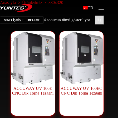
Anasayfa
Ürünlerimiz
380x320
TR
4 sonucun tümü gösteriliyor
GELIŞMIŞ FILTRELEME
ACCUWAY UV-100E
ACCUWAY UV-100EC
CNC Dik Torna Tezgahı
CNC Dik Torna Tezgahı
CNC Makineleri
,
CNC Makineleri
,
CNC Torna
CNC Torna