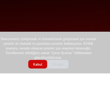
Deneyiminizi iyileştirmek ve hizmetlerimizi geliştirmek için zorunlu
çerezler ile istatistik ve pazarlama çerezleri kullanıyoruz. KVKK
uyarınca, zorunlu olmayan çerezler için onayınızı isteyeceğiz.
Tercihlerinizi dilediğiniz zaman “Çerez Ayarları” bölümünden
güncelleyebilirsiniz.
KURU
ÖNE
MSAL
ÇIKAN
ÇÖZÜ
DESTE
HUKUKI BILGILER
Kabul
Reddet
ÜRÜN
MLERİ
K
Hakkımızda
Gizlilik Politikası
LER
MİZ
Bize
Tarihçe
Çerez Politikası
CNC
Havacılık
Ulaşın
Yönetim
Kullanım Koşulları
İşleme
ve Uzay
Teknik
Kurulu
Merkezi
Aydınlatma Metni
Otomotiv
Servis
Başkanı
(KVKK)
5 Eksen
Kalıp ve
Kurulum
Rakamlarla
CNC
Servis ve Bakım
Kalıplama
ve
Yuntes
Sözleşmesi
Freze
Devreye
Medikal
Kalite
Tezgahı
Alma
Mesafeli Satış
Zayıf
Politikamız
Sözleşmesi
Torna
Yedek
Akım
Haber ve
Tezgahı
Parça
İade ve Değişim