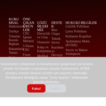
KURU
ÖNE
MSAL
ÇIKAN
ÇÖZÜ
DESTE
HUKUKI BILGILER
ÜRÜN
MLERİ
K
Hakkımızda
Gizlilik Politikası
LER
MİZ
Bize
Tarihçe
Çerez Politikası
CNC
Havacılık
Ulaşın
Yönetim
Kullanım Koşulları
İşleme
ve Uzay
Teknik
Kurulu
Merkezi
Aydınlatma Metni
Otomotiv
Servis
Başkanı
(KVKK)
5 Eksen
Kalıp ve
Kurulum
Rakamlarla
CNC
Servis ve Bakım
Kalıplama
ve
Yuntes
Sözleşmesi
Freze
Devreye
Medikal
Kalite
Tezgahı
Alma
Mesafeli Satış
Zayıf
Politikamız
Sözleşmesi
Torna
Yedek
Deneyiminizi iyileştirmek ve hizmetlerimizi geliştirmek için zorunlu
Akım
Haber ve
Tezgahı
Parça
İade ve Değişim
çerezler ile istatistik ve pazarlama çerezleri kullanıyoruz. KVKK
Fason
Duyurular
Politikası
CNC
Eğitim ve
uyarınca, zorunlu olmayan çerezler için onayınızı isteyeceğiz.
Üretim
Etkinlikler
Lazer
Danışmanlık
Tercihlerinizi dilediğiniz zaman “Çerez Ayarları” bölümünden
Enerji
Sac /
Marka
Belge ve
güncelleyebilirsiniz.
Eğitim
Levha
Rehberi
Sertifikasyonlar
Kesim
Kabul
Reddet
Foto
Makinesi
Galeri
Elektrikli
Video
Forklift
Galeri
Transpalet