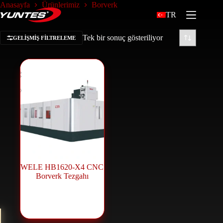
Anasayfa
Ürünlerimiz
Borverk
TR
Tek bir sonuç gösteriliyor
GELIŞMIŞ FILTRELEME
WELE HB1620-X4 CNC
Borverk Tezgahı
CNC Borverk
,
CNC Makineleri