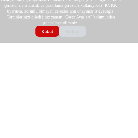
çerezler ile istatistik ve pazarlama çerezleri kullanıyoruz. KVKK
uyarınca, zorunlu olmayan çerezler için onayınızı isteyeceğiz.
Tercihlerinizi dilediğiniz zaman “Çerez Ayarları” bölümünden
güncelleyebilirsiniz.
Kabul
Reddet