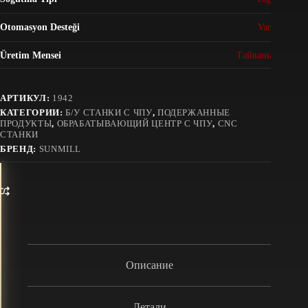
Otomasyon Desteği
Var
Üretim Mensei
Тайвань
АРТИКУЛ:
1942
КАТЕГОРИИ:
Б/У СТАНКИ С ЧПУ
,
ПОДЕРЖАННЫЕ
ПРОДУКТЫ
,
ОБРАБАТЫВАЮЩИЙ ЦЕНТР С ЧПУ
,
CNC
СТАНКИ
БРЕНД:
SUNMILL
Описание
Детали