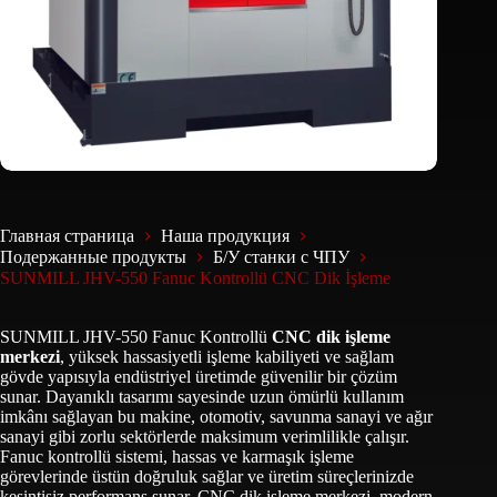
Главная страница
Наша продукция
Подержанные продукты
Б/У станки с ЧПУ
SUNMILL JHV-550 Fanuc Kontrollü CNC Dik İşleme
SUNMILL JHV-550 Fanuc Kontrollü
CNC dik işleme
merkezi
, yüksek hassasiyetli işleme kabiliyeti ve sağlam
gövde yapısıyla endüstriyel üretimde güvenilir bir çözüm
sunar. Dayanıklı tasarımı sayesinde uzun ömürlü kullanım
imkânı sağlayan bu makine, otomotiv, savunma sanayi ve ağır
sanayi gibi zorlu sektörlerde maksimum verimlilikle çalışır.
Fanuc kontrollü sistemi, hassas ve karmaşık işleme
görevlerinde üstün doğruluk sağlar ve üretim süreçlerinizde
kesintisiz performans sunar. CNC dik işleme merkezi, modern