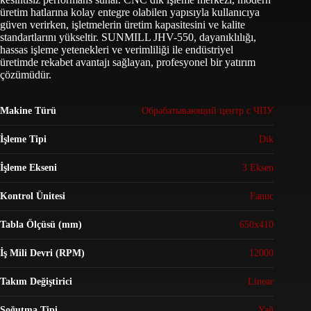
üretim hatlarına kolay entegre olabilen yapısıyla kullanıcıya
güven verirken, işletmelerin üretim kapasitesini ve kalite
standartlarını yükseltir. SUNMILL JHV-550, dayanıklılığı,
hassas işleme yetenekleri ve verimliliği ile endüstriyel
üretimde rekabet avantajı sağlayan, profesyonel bir yatırım
çözümüdür.
Makine Türü
Обрабатывающий центр с ЧПУ
İşleme Tipi
Dik
İşleme Ekseni
3 Eksen
Kontrol Ünitesi
Fanuc
Tabla Ölçüsü (mm)
650x410
İş Mili Devri (RPM)
12000
Takım Değiştirici
Linear
Soğutma Tipi
Yağ