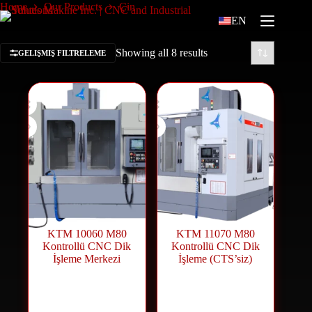
Home
Our Products
Çin
EN
Showing all 8 results
GELIŞMIŞ FILTRELEME
KTM 10060 M80
KTM 11070 M80
Kontrollü CNC Dik
Kontrollü CNC Dik
İşleme Merkezi
İşleme (CTS’siz)
CNC Machining
CNC Machining
Center
,
CNC
Center
,
CNC
Machines
Machines