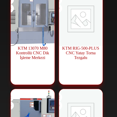
KTM 13070 M80
KTM RIG-500-PLUS
Kontrollü CNC Dik
CNC Yatay Torna
İşleme Merkezi
Tezgahı
CNC Machining
CNC Machines
,
Center
,
CNC
CNC Lathe
Machines