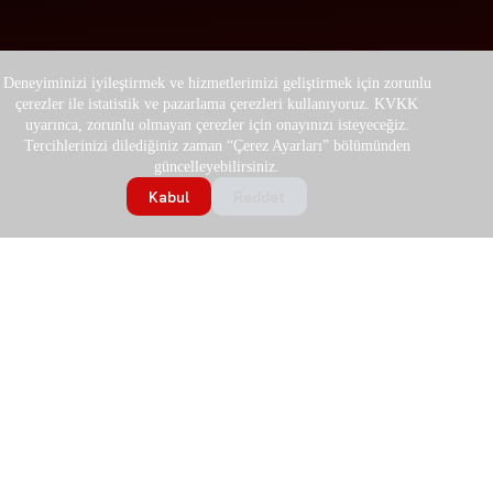
Deneyiminizi iyileştirmek ve hizmetlerimizi geliştirmek için zorunlu
çerezler ile istatistik ve pazarlama çerezleri kullanıyoruz. KVKK
uyarınca, zorunlu olmayan çerezler için onayınızı isteyeceğiz.
Tercihlerinizi dilediğiniz zaman “Çerez Ayarları” bölümünden
güncelleyebilirsiniz.
Kabul
Reddet