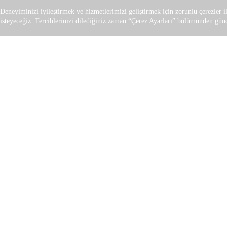
Deneyiminizi iyileştirmek ve hizmetlerimizi geliştirmek için zorunlu çerezler i
isteyeceğiz. Tercihlerinizi dilediğiniz zaman “Çerez Ayarları” bölümünden günce