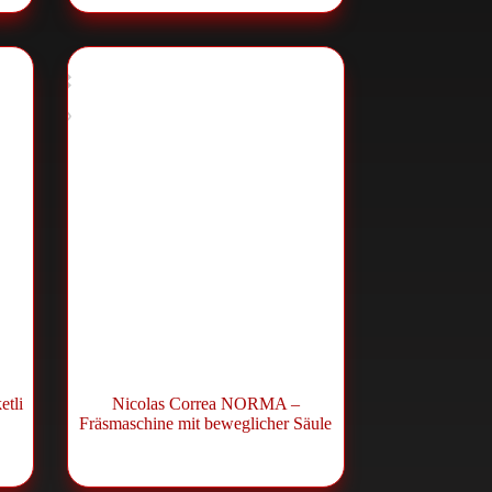
tli
Nicolas Correa NORMA –
Fräsmaschine mit beweglicher Säule
Fräsmaschine