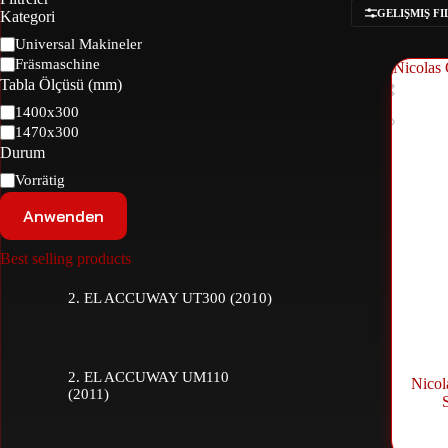
GELIŞMIŞ F
Kategori
Universal Makineler
Fräsmaschine
Tabla Ölçüsü (mm)
1400x300
1470x300
Durum
Vorrätig
Anwenden
Best selling products
2. EL ACCUWAY UT300 (2010)
2. EL ACCUWAY UM110
Nicol
(2011)