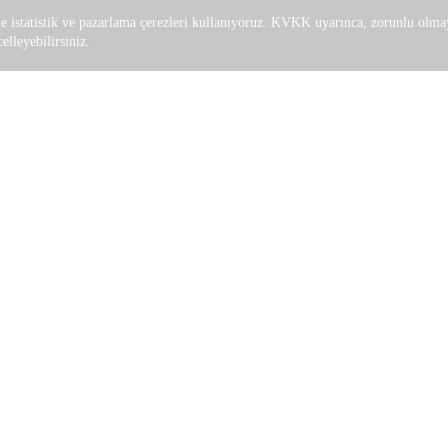
le istatistik ve pazarlama çerezleri kullanıyoruz. KVKK uyarınca, zorunlu olmay
lleyebilirsiniz.