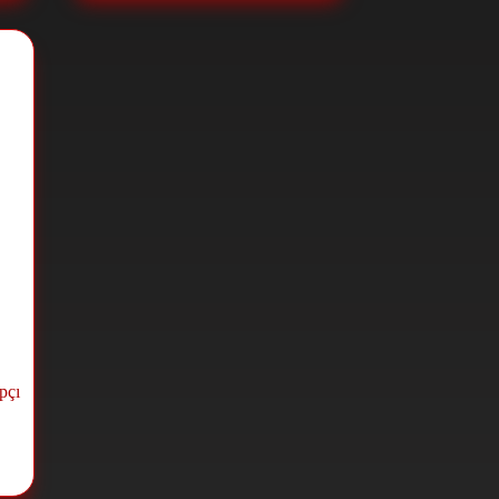
pçı
l