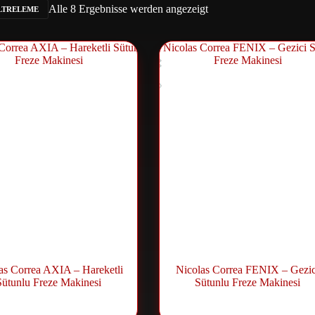
Alle 8 Ergebnisse werden angezeigt
ILTRELEME
as Correa AXIA – Hareketli
Nicolas Correa FENIX – Gezic
Sütunlu Freze Makinesi
Sütunlu Freze Makinesi
Fräsmaschine
Fräsmaschine