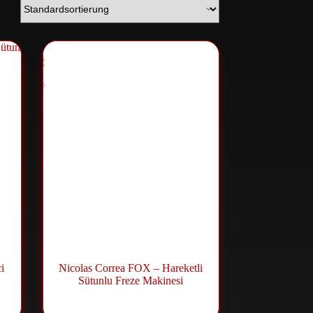
i
Nicolas Correa FOX – Hareketli
Sütunlu Freze Makinesi
Fräsmaschine